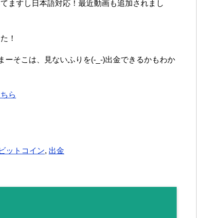
いてますし日本語対応！最近動画も追加されまし
した！
ーそこは、見ないふりを(-_-)出金できるかもわか
こちら
ビットコイン
,
出金